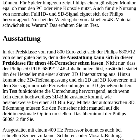
können. Für Spieler hingegen zeigt Philips einen günstigen Monitor,
egal ob man den PC oder eine Konsole nutzt. Auch für die Nutzung
von normalen FullHD- und SD-Signal eignet sich der Philips
hervorragend. Nur bei der Wiedergabe von aktuellen 4K-Material
schwächelt er. Warum? Das erfahren Sie im Test.
Ausstattung
In der Preisklasse von rund 800 Euro zeigt sich der Philips 6809/12
von seiner guten Seite, denn
die Ausstattung kann sich in dieser
Preisklasse für einen 4K-Fernseher sehen lassen
. Nicht nur, dass
der Philips 50 PUK 6809/12 4K-Inhalte unterstützt, zusätzlich stattet
ihn der Hersteller mit einer aktiven 3D-Unterstützung aus. Hinzu
kommt eine 3D-Tiefenanpassung und ein 2D auf 3D Konverter, mit
dem Sie sogar normale Fernsehsendungen in 3D genießen dürfen.
Im Test funktionierte die Umrechnung hervorragend, auch wenn
kein derart hochwertiges 3D-Bild zustande kommt, wie
beispielsweise bei einer 3D-Blu-Ray. Mittels der automatischen 3D-
Erkennung müssen Sie den Fernseher nicht manuell auf die
dreidimensionale Option umstellen. Das übernimmt der Philips
6809/12 für Sie.
Ausgestattet mit einem 400 Hz Prozessor kommt es auch bei
schnellen Szenen zu keiner Schlieren- oder Mosaik-Bildung.