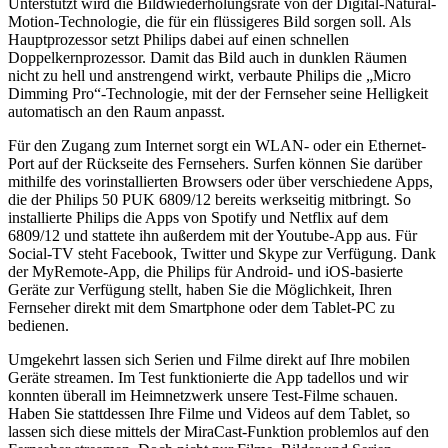
Unterstützt wird die Bildwiederholungsrate von der Digital-Natural-
Motion-Technologie, die für ein flüssigeres Bild sorgen soll. Als
Hauptprozessor setzt Philips dabei auf einen schnellen
Doppelkernprozessor. Damit das Bild auch in dunklen Räumen
nicht zu hell und anstrengend wirkt, verbaute Philips die „Micro
Dimming Pro“-Technologie, mit der der Fernseher seine Helligkeit
automatisch an den Raum anpasst.
Für den Zugang zum Internet sorgt ein WLAN- oder ein Ethernet-
Port auf der Rückseite des Fernsehers. Surfen können Sie darüber
mithilfe des vorinstallierten Browsers oder über verschiedene Apps,
die der Philips 50 PUK 6809/12 bereits werkseitig mitbringt. So
installierte Philips die Apps von Spotify und Netflix auf dem
6809/12 und stattete ihn außerdem mit der Youtube-App aus. Für
Social-TV steht Facebook, Twitter und Skype zur Verfügung. Dank
der MyRemote-App, die Philips für Android- und iOS-basierte
Geräte zur Verfügung stellt, haben Sie die Möglichkeit, Ihren
Fernseher direkt mit dem Smartphone oder dem Tablet-PC zu
bedienen.
Umgekehrt lassen sich Serien und Filme direkt auf Ihre mobilen
Geräte streamen. Im Test funktionierte die App tadellos und wir
konnten überall im Heimnetzwerk unsere Test-Filme schauen.
Haben Sie stattdessen Ihre Filme und Videos auf dem Tablet, so
lassen sich diese mittels der MiraCast-Funktion problemlos auf den