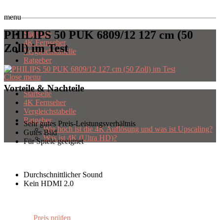
menu
PHILIPS 50 PUK 6809/12 127 cm (50
Startseite
4K Fernseher
Zoll) im Test
Vergleichstabelle
Ratgeber
Close menu
Vorteile & Nachteile
Startseite
4K Fernseher
Vergleichstabelle
Ratgeber
Sehr gutes Preis-Leistungsverhältnis
Wie hoch ist die 4K Auflösung und was ist Upscaling?
Gutes Bild
Was ist 4K (Ultra HD)?
Für Spiele geeignet
Durchschnittlicher Sound
Kein HDMI 2.0
Preis prüfen