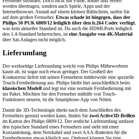
Fernseher streamen. Doch nicht nur Filme, Bilder und Serien
werden übertragen, sondern auch Spiele, Apps und der
Internetbrowser. Anstatt auf einem kleinen Bildschirm, surfen Sie
auf dem großen Fernseher.
Etwas schade ist hingegen, dass der
Philips 50 PUK 6809/12 lediglich über den h.264 Codec verfügt
,
was kein aktueller Standard ist. Da auch die HDMI-Ports lediglich
den 1.4-Standard beherrschen, ist
eine Ausgabe von 4K-Material
über Sat-Anlagen nicht möglich.
Lieferumfang
Der werkseitige Lieferumfang weicht von Philips Mitbewerbern
kaum ab, ist sogar noch etwas geringer. Der Großteil der
Konkurrenz liefert mit seinen Fernsehern mittlerweile eine spezielle
Touch-Fernbedienung aus. Philips bleibt hier ausschließlich beim
klassischen Modell
und legt nur eine normale Fernbedienung mit
ins Paket. Möchten Sie den Fernseher mithilfe von Touch-
Funktionen steuern, ist die Smartphone-App von Nöten.
Damit die 3D-Technologie direkt nach dem Anschließen des
Fernsehers genutzt werden kann, finden Sie
zwei Active3D-Brillen
im Karton des Philips 6809/12. Der restliche Lieferumfang umfasst
den typischen Standard eines Fernsehers und sieht mit einer
Kurzanleitung, dem Netzkabel und zwei AAA-Batterien für die
Fernbedienung etwas kläglich aus. Optional können Sie eine