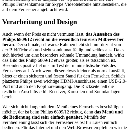
Philips-Fernsehkamera für Skype-Videotelefonie hinzubestellen, die
auf dem Fernseher angebracht wird.
Verarbeitung und Design
Auch wenn der Preis es nicht vermuten lässt,
das Aussehen des
Philips 6809/12 reicht an die wesentlich teureren Mitbewerber
heran
. Der schmale, schwarze Rahmen hebt sich nur dezent von
der Bildfläche ab und sieht somit unauffällig und zeitlos aus. Da es
sich hierbei um eine besonders schmale Umrandung handelt, wirkt
das Bild des Philip 6809/12 etwas größer, als es tatsächlich ist.
Besonders positiv fiel uns im Test der minimalistische Fuß des
Fernsehers auf. Auch wenn dieser etwas kleiner als normal ausfällt,
bietet er einen sicheren und festen Stand für den Fernseher. Seitlich
platzierte Philips zwei wichtige HDMI-Anschlüsse, einen USB-2.0-
Port und auch den Kopfhörerausgang. Die Rückseite hält die
restlichen Anschlüsse für Receiver, Konsolen und Soundanlagen
bereit.
Wer sich nicht lange mit dem Menü eines Fernsehers beschäftigen
möchte, der ist beim Philips 6809/12 richtig, denn
das Menü und
die Bedienung sind sehr einfach gestaltet
. Mithilfe der
Fernbedienung lässt sich der Fernseher selbst für Laien einfach
bedienen. Für das Internet und den Web-Browser empfehlen wir die