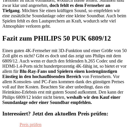
Tieftöner ist nicht vorhanden, wodurch Bässe fehlen. Stimmen sind
zwar klar und angenehm,
doch fehlt es dem Fernseher an
Tiefgang
. Möchten Sie einen kräftigen Sound, so empfehlen wir
eine zusätzliche Soundanlage oder eine kleine Soundbar. Auch beim
Spielen fehlt es den Lautsprechern an Kraft, wodurch sehr viel
Atmosphäre verloren geht.
Fazit zum PHILIPS 50 PUK 6809/12
Einen guten 4K-Fernseher mit 3D-Funktion und einer Größe von 50
Zoll gibt es nicht? Gibt es doch und das zeigt uns Philips mit dem
6809/12. Auch wenn er durch den fehlenden h.265 Codec und die
HDMI-1.4-Ports nicht hundertprozentig 4K-fähig ist, so bietet er vor
allem für
Blu-Ray-Fans und Spielern einen kostengünstigen
Einstieg in den hochauflösenden Bereich
von Fernsehern. Vor
allem Konsolen- und PC-Fans kommen dank des günstigen Preises
voll auf ihre Kosten. Beachten Sie aber unbedingt, dass ein
Heimkino-Erlebnis erst mit gutem Sound aufkommt. Den kann der
Philips 6809/12 leider nicht bieten,
weshalb wir den Kauf einer
Soundanlage oder einer Soundbar empfehlen.
Interessiert? Jetzt den aktuellen Preis prüfen:
Preis prüfen